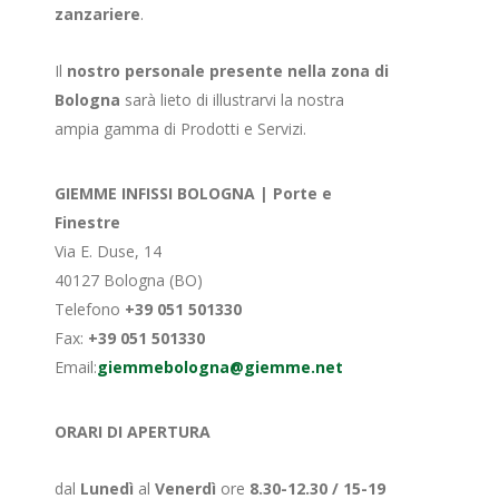
zanzariere
.
Il
nostro personale presente nella zona di
Bologna
sarà lieto di illustrarvi la nostra
ampia gamma di Prodotti e Servizi.
GIEMME INFISSI BOLOGNA | Porte e
Finestre
Via E. Duse, 14
40127 Bologna (BO)
Telefono
+39 051 501330
Fax:
+39 051 501330
Email:
giemmebologna@giemme.net
ORARI DI APERTURA
dal
Lunedì
al
Venerdì
ore
8.30-12.30 / 15-19