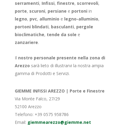
serramenti
,
Infissi
,
finestre
,
scorrevoli
,
porte
,
scuroni
,
persiane
e
portoni
in
legno
,
pvc
,
alluminio
e
legno-alluminio
,
portoni blindati
,
basculanti
,
pergole
bioclimatiche
,
tende da sole
e
zanzariere
.
Il
nostro personale presente nella zona di
Arezzo
sarà lieto di illustrarvi la nostra ampia
gamma di Prodotti e Servizi.
GIEMME INFISSI AREZZO | Porte e Finestre
Via Monte Falco, 27/29
52100 Arezzo
Telefono:
+39 0575 958786
Email:
giemmearezzo@giemme.net