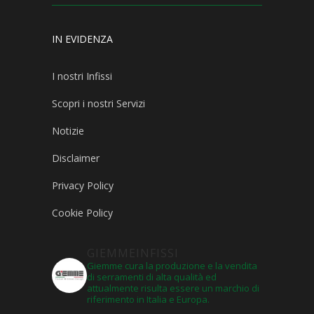
IN EVIDENZA
I nostri Infissi
Scopri i nostri Servizi
Notizie
Disclaimer
Privacy Policy
Cookie Policy
GIEMMEINFISSI
Giemme cura la produzione e la vendita
di serramenti di alta qualità ed
attualmente risulta essere un marchio di
riferimento in Italia e Europa.